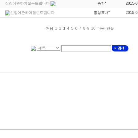
신장에관하여질문드립니다
승찬*
2015-0
신장에관하여질문드립니다
홍성표내*
2015-0
처음
1
2
3
4
5
6
7
8
9
10
다음
맨끝