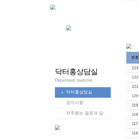
번호
123
닥터홍상담실
122
Department medicine
121
닥터홍상담실
120
공지사항
119
자주묻는 질문과 답
118
117
116